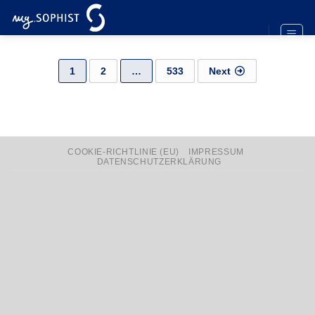
Zum
Inhalt
springen
Beitrags-
1
2
…
533
Next
Navigation
COOKIE-RICHTLINIE (EU)
IMPRESSUM
DATENSCHUTZERKLÄRUNG