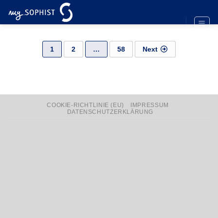
Zum
Inhalt
springen
Beitrags-
1
2
…
58
Next
Navigation
COOKIE-RICHTLINIE (EU)
IMPRESSUM
DATENSCHUTZERKLÄRUNG