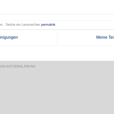
 am . Setzte ein Lesezeichen
permalink
.
inigungen
Meine Te
NSCHUTZERKLÄRUNG