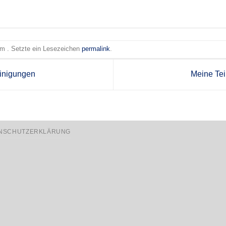
 am . Setzte ein Lesezeichen
permalink
.
inigungen
Meine Te
NSCHUTZERKLÄRUNG