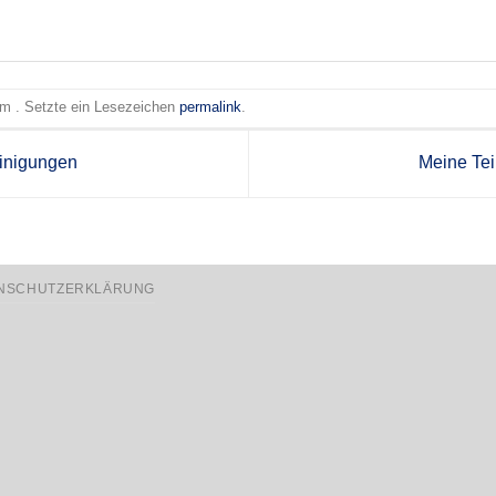
 am . Setzte ein Lesezeichen
permalink
.
inigungen
Meine Te
NSCHUTZERKLÄRUNG