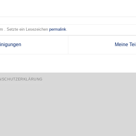
 am . Setzte ein Lesezeichen
permalink
.
inigungen
Meine Te
NSCHUTZERKLÄRUNG