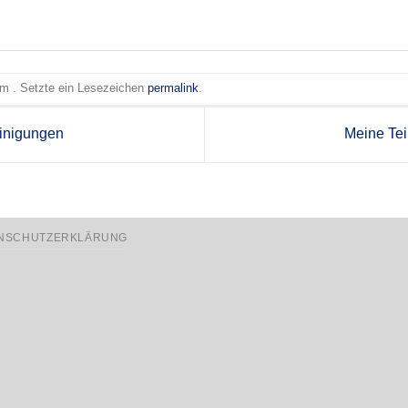
 am . Setzte ein Lesezeichen
permalink
.
inigungen
Meine Te
NSCHUTZERKLÄRUNG