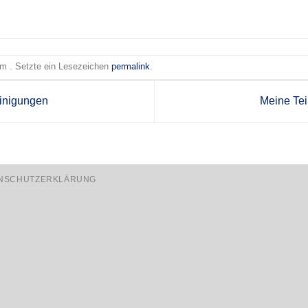
 am . Setzte ein Lesezeichen
permalink
.
inigungen
Meine Te
NSCHUTZERKLÄRUNG