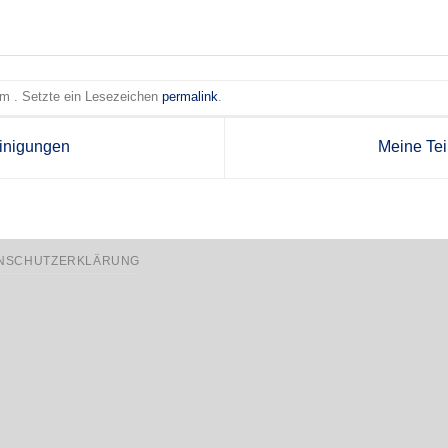
 am . Setzte ein Lesezeichen
permalink
.
inigungen
Meine Te
NSCHUTZERKLÄRUNG