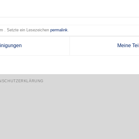
 am . Setzte ein Lesezeichen
permalink
.
inigungen
Meine Te
NSCHUTZERKLÄRUNG