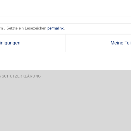
 am . Setzte ein Lesezeichen
permalink
.
inigungen
Meine Te
NSCHUTZERKLÄRUNG