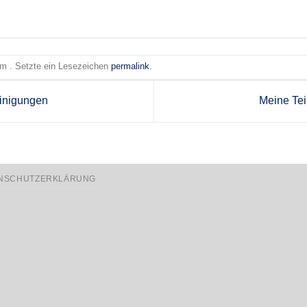
 am . Setzte ein Lesezeichen
permalink
.
inigungen
Meine Te
NSCHUTZERKLÄRUNG