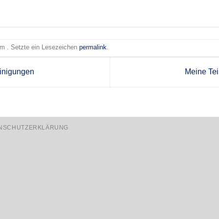
 am . Setzte ein Lesezeichen
permalink
.
inigungen
Meine Te
NSCHUTZERKLÄRUNG