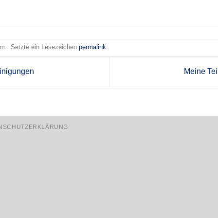
 am . Setzte ein Lesezeichen
permalink
.
inigungen
Meine Te
NSCHUTZERKLÄRUNG