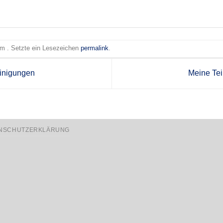
 am . Setzte ein Lesezeichen
permalink
.
inigungen
Meine Te
NSCHUTZERKLÄRUNG