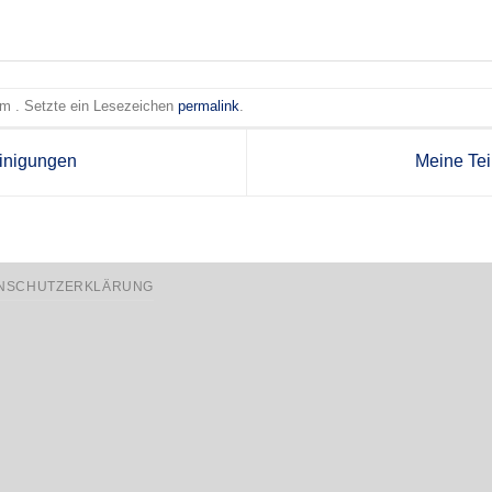
 am . Setzte ein Lesezeichen
permalink
.
inigungen
Meine Te
NSCHUTZERKLÄRUNG