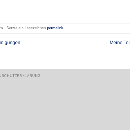
 am . Setzte ein Lesezeichen
permalink
.
inigungen
Meine Te
NSCHUTZERKLÄRUNG