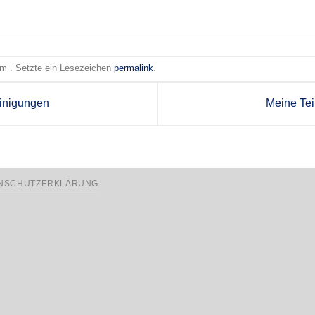
 am . Setzte ein Lesezeichen
permalink
.
inigungen
Meine Te
NSCHUTZERKLÄRUNG