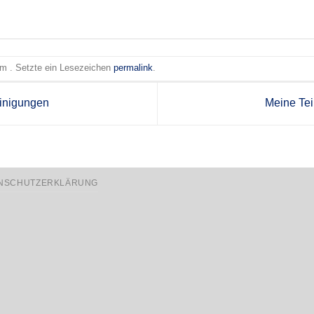
 am . Setzte ein Lesezeichen
permalink
.
inigungen
Meine Te
NSCHUTZERKLÄRUNG