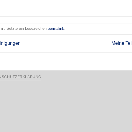
 am . Setzte ein Lesezeichen
permalink
.
inigungen
Meine Te
NSCHUTZERKLÄRUNG